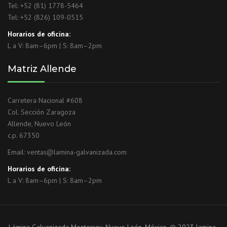
Tel: +52
(81) 1778-5464
Tel: +52
(826) 109-0515
Horarios de oficina:
L a V: 8am–6pm | S: 8am–2pm
Matriz Allende
Carretera Nacional #608
Col. Sección Zaragoza
Allende, Nuevo León
c.p. 67350
Email:
ventas@lamina-galvanizada.com
Horarios de oficina:
L a V: 8am–6pm | S: 8am–2pm
Lámina Galvanizada Monterrey, Nuevo León, México. © 2023 lamina-