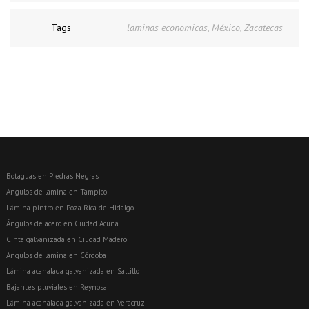
Tags
laminas economicas
,
México
,
Zacatecas
Botaguas en Piedras Negras
Angulos de lamina en Tampico
Lámina pintro en Poza Rica de Hidalgo
Ángulos de acero en Ciudad Acuña
Cinta galvanizada en Ciudad Madero
Angulos de lamina en Córdoba
Lámina acanalada galvanizada en Saltillo
Bajantes pluviales en Reynosa
Lámina acanalada galvanizada en Veracruz