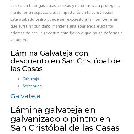
usarse en bodegas, aulas, casetas y escuelas para proteger y
mantener un aspecto visual impactante en tu construcción.
Este acabado pintro puede ser expuesto a la intemperie sin
que sufra ningun daño, mantiene una apariencia elegante
además de ser un revestimiento flexible que no se deforma ni
se agrieta.
Lámina Galvateja con
descuento en San Cristóbal de
las Casas
Galvateja
Accesorios
Galvateja
Lámina galvateja en
galvanizado o pintro en
San Cristóbal de las Casas